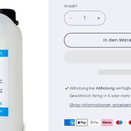
Anzahl
Verringere
Erhöhe
die
die
Menge
Menge
für
für
In den War
Metallreiniger
Metallreinige
sauer
sauer
5
5
L
L
Abholung bei
Abholung
verfügb
Gewöhnlich fertig in 5 oder meh
Shop-Informationen anzeige