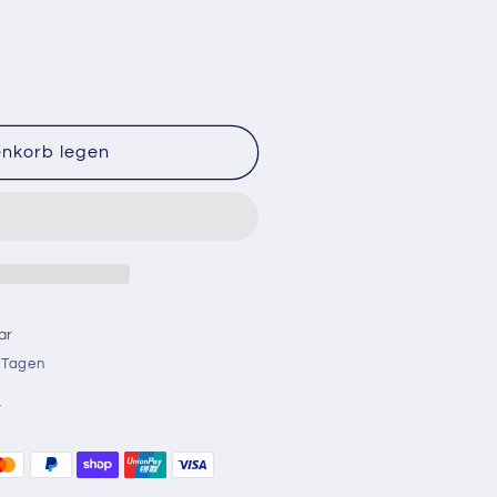
enkorb legen
r
ar
r Tagen
n