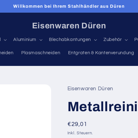
Willkommen bei Ihrem Stahlhändler aus Düren
Eisenwaren Düren
l
Aluminium
Blechabkantungen
Zubehör
P
neiden
Plasmaschneiden
Entgraten & Kantenverundung
Eisenwaren Düren
Metallrein
Normaler
€29,01
Preis
Inkl. Steuern.