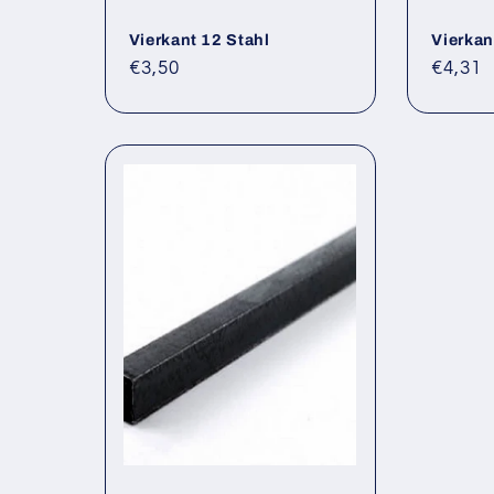
Vierkant 12 Stahl
Vierkan
Normaler
Norma
€3,50
€4,31
Preis
Preis