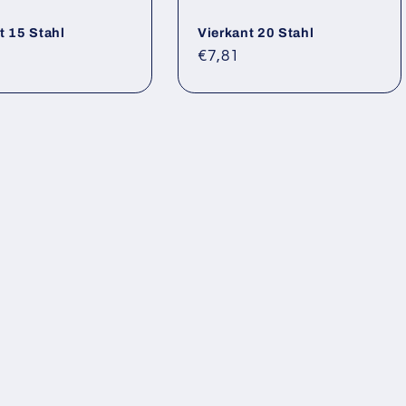
t 15 Stahl
Vierkant 20 Stahl
ler
Normaler
€7,81
Preis