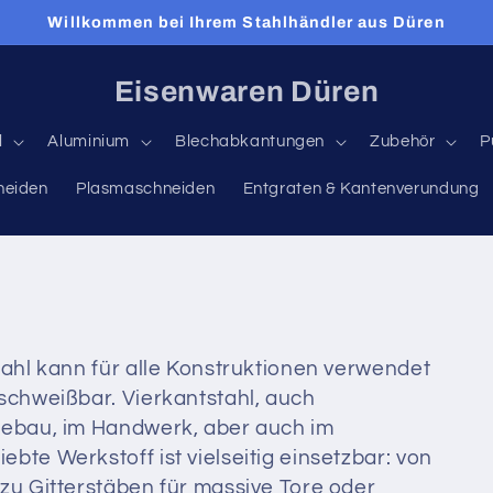
Willkommen bei Ihrem Stahlhändler aus Düren
Eisenwaren Düren
l
Aluminium
Blechabkantungen
Zubehör
P
neiden
Plasmaschneiden
Entgraten & Kantenverundung
stahl kann für alle Konstruktionen verwendet
 schweißbar. Vierkantstahl, auch
riebau, im Handwerk, aber auch im
bte Werkstoff ist vielseitig einsetzbar: von
 zu Gitterstäben für massive Tore oder