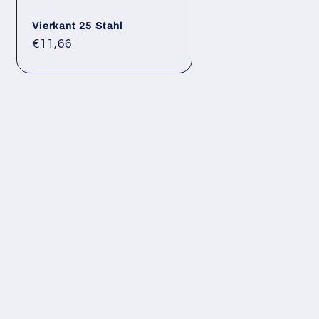
Vierkant 25 Stahl
Normaler
€11,66
Preis