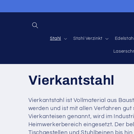
Direkt zum
Inhalt
Stahl
Stahl Verzinkt
Edelstah
Lasersch
K
Vierkantstahl
a
Vierkantstahl ist Vollmaterial aus Bau
werden und ist mit allen Verfahren gut
t
Vierkanteisen genannt, wird im Indust
Heimwerkerbereich eingesetzt. Der belie
e
Tischgestellen und Stuhlbeinen bis hin