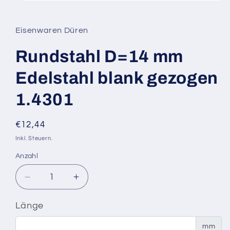
Medien
1
in
Modal
Eisenwaren Düren
öffnen
Rundstahl D=14 mm
Edelstahl blank gezogen
1.4301
Normaler
€12,44
Preis
Inkl. Steuern.
Anzahl
Verringere
Erhöhe
die
die
Menge
Menge
Länge
für
für
Rundstahl
Rundstahl
mm