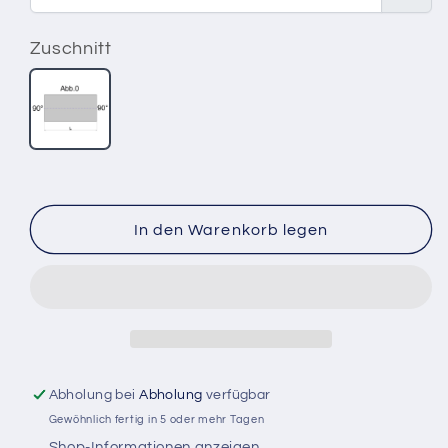
D=14
D=14
mm
mm
Zuschnitt
Edelstahl
Edelstahl
blank
blank
Zuschnitt
gezogen
gezogen
90°
1.4301
1.4301
In den Warenkorb legen
Abholung bei
Abholung
verfügbar
Gewöhnlich fertig in 5 oder mehr Tagen
Shop-Informationen anzeigen