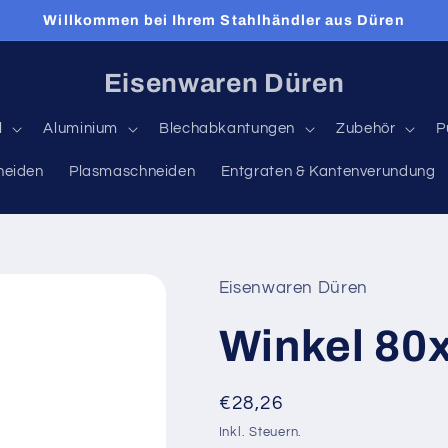
Willkommen bei Ihrem Stahlhändler aus Düren
Eisenwaren Düren
l
Aluminium
Blechabkantungen
Zubehör
P
neiden
Plasmaschneiden
Entgraten & Kantenverundung
Eisenwaren Düren
Winkel 80
Normaler
€28,26
Preis
Inkl. Steuern.