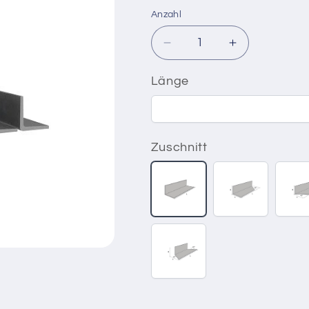
Anzahl
Verringere
Erhöhe
die
die
Menge
Menge
Länge
für
für
Winkel
Winkel
80x80x8
80x80x8
S235JR
S235JR
Zuschnitt
Zuschnitt
Zuschnitt
Z
90°
90°-45°
9
innen
i
rechts
l
Zuschnitt
45°-45°
außen