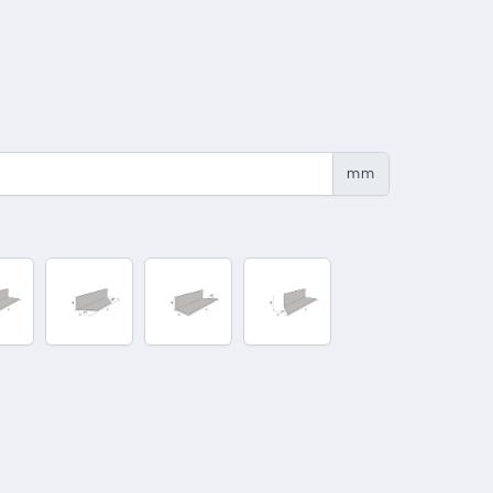
mm
uschnitt
Zuschnitt
Zuschnitt
Zuschnitt
0°-45°
45°-45°
90°-45°
90°-45°
nnen
innen
außen
außen
inks
rechts
links