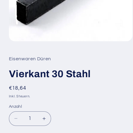
Medien
1
in
Modal
Eisenwaren Düren
öffnen
Vierkant 30 Stahl
Normaler
€18,64
Preis
Inkl. Steuern.
Anzahl
Verringere
Erhöhe
die
die