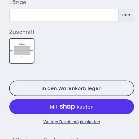
Menge
Menge
Länge
für
für
Vierkant
Vierkant
mm
30
30
Stahl
Stahl
Zuschnitt
Zuschnitt
90°
In den Warenkorb legen
Weitere Bezahlmöglichkeiten