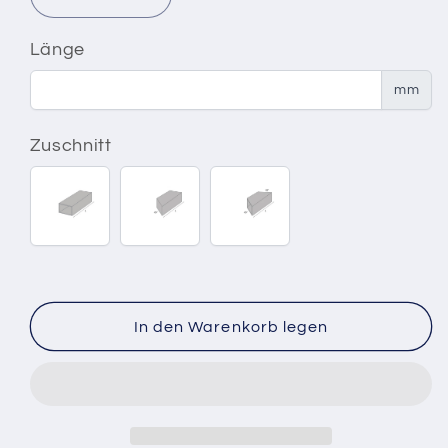
Verringere
Erhöhe
die
die
Menge
Menge
Länge
für
für
Quadratrohr
Quadratrohr
mm
60x60x5
60x60x5
S235JR
S235JR
Zuschnitt
Zuschnitt
Zuschnitt
Zuschnitt
90°
90°-45°
45°-45°
In den Warenkorb legen