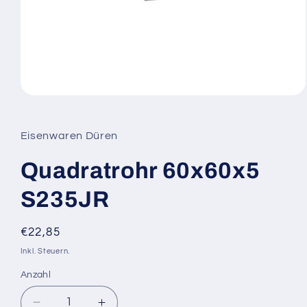
Medien
1
in
Modal
Eisenwaren Düren
öffnen
Quadratrohr 60x60x5
S235JR
Normaler
€22,85
Preis
Inkl. Steuern.
Anzahl