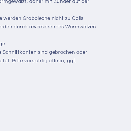
armgewalzt, daher mit Zunder auf der
e werden Grobbleche nicht zu Coils
werden durch reversierendes Warmwalzen
age
ie Schnittkanten sind gebrochen oder
et. Bitte vorsichtig öffnen, ggf.