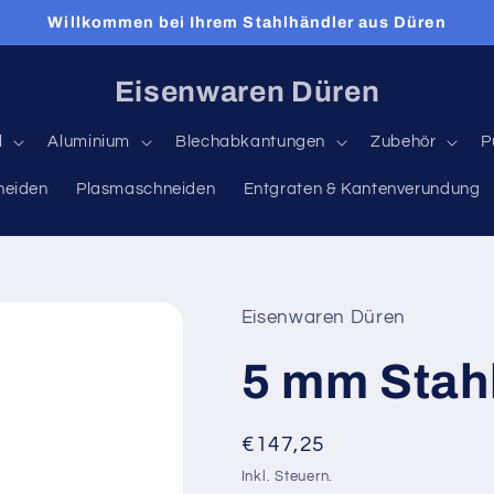
Willkommen bei Ihrem Stahlhändler aus Düren
Eisenwaren Düren
l
Aluminium
Blechabkantungen
Zubehör
P
neiden
Plasmaschneiden
Entgraten & Kantenverundung
Eisenwaren Düren
5 mm Stah
Normaler
€147,25
Preis
Inkl. Steuern.