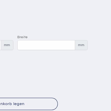
Breite
mm
mm
enkorb legen