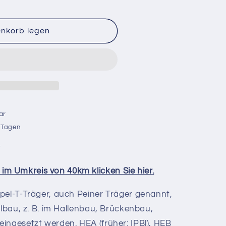
enkorb legen
ar
r Tagen
n
 im Umkreis von 40km klicken Sie hier.
pel-T-Träger, auch Peiner Träger genannt,
hlbau, z. B. im Hallenbau, Brückenbau,
ingesetzt werden. HEA (früher: IPBl), HEB