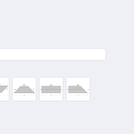
räger
BB.3
ABB.5
ABB.0
ABB.2
uschnitt
Zuschnitt
Zuschnitt
Zuschnitt
5°-45°
45°-45°
L
90°-45°
90°