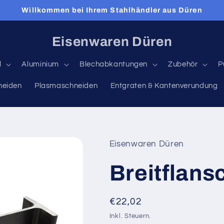
Willkommen bei Ihrem Stahlhändler aus Düren
Eisenwaren Düren
l
Aluminium
Blechabkantungen
Zubehör
P
neiden
Plasmaschneiden
Entgraten & Kantenverundung
Eisenwaren Düren
Breitflans
Normaler
€22,02
Preis
Inkl. Steuern.