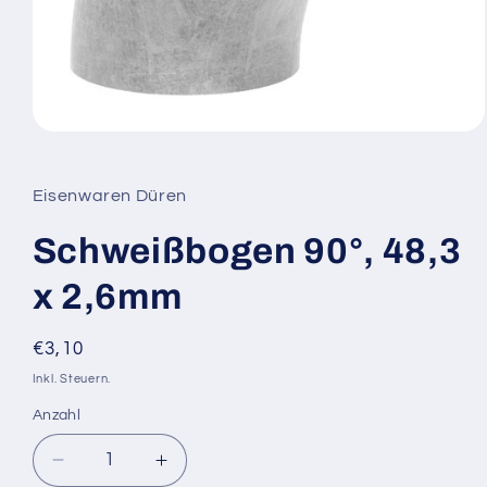
Medien
1
in
Modal
Eisenwaren Düren
öffnen
Schweißbogen 90°, 48,3
x 2,6mm
Normaler
€3,10
Preis
Inkl. Steuern.
Anzahl
Verringere
Erhöhe