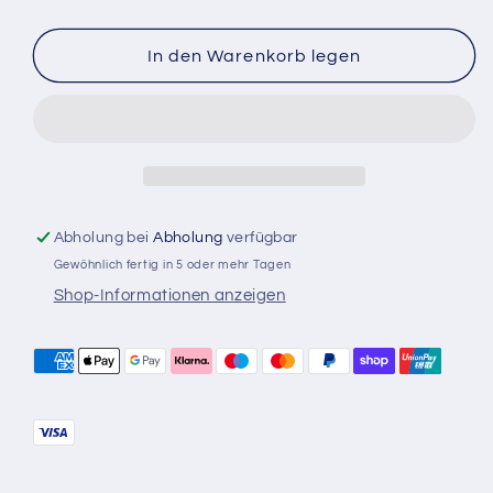
die
die
Menge
Menge
für
für
In den Warenkorb legen
Schweißbogen
Schweißbogen
90°,
90°,
48,3
48,3
x
x
2,6mm
2,6mm
Abholung bei
Abholung
verfügbar
Gewöhnlich fertig in 5 oder mehr Tagen
Shop-Informationen anzeigen