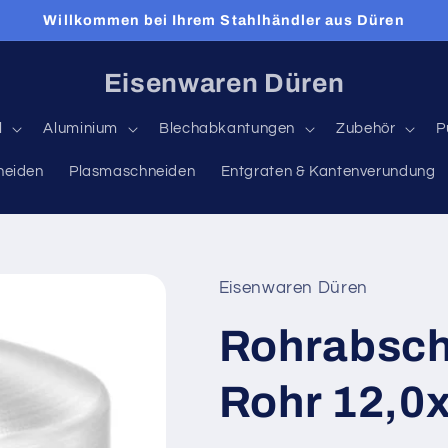
Willkommen bei Ihrem Stahlhändler aus Düren
Eisenwaren Düren
l
Aluminium
Blechabkantungen
Zubehör
P
neiden
Plasmaschneiden
Entgraten & Kantenverundung
Eisenwaren Düren
Rohrabschl
Rohr 12,0