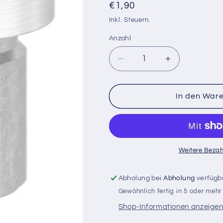
Normaler
€1,90
Preis
Inkl. Steuern.
Anzahl
Verringere
Erhöhe
die
die
Menge
Menge
für
für
In den War
Rohrabschlussstopfen,
Rohrabschlu
für
für
Rohr
Rohr
12,0x1,5mm,
12,0x1,5mm,
V2A
V2A
Weitere Bezah
Abholung bei
Abholung
verfügb
Gewöhnlich fertig in 5 oder meh
Shop-Informationen anzeige