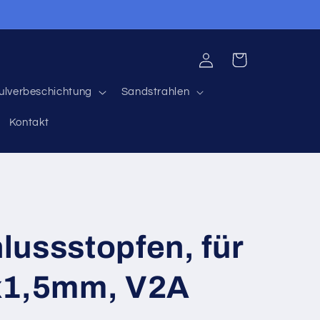
Einloggen
Warenkorb
ulverbeschichtung
Sandstrahlen
Kontakt
ussstopfen, für
x1,5mm, V2A