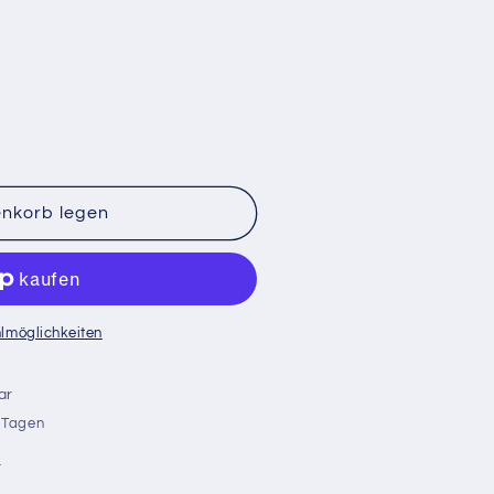
enkorb legen
ssstopfen,
lmöglichkeiten
ar
r Tagen
n