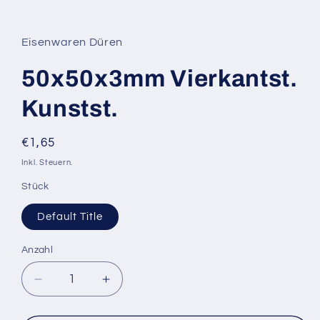
Medien
1
in
Modal
Eisenwaren Düren
öffnen
50x50x3mm Vierkantst.
Kunstst.
Normaler
€1,65
Preis
Inkl. Steuern.
Stück
Default Title
Anzahl
Verringere
Erhöhe
die
die
Menge
Menge