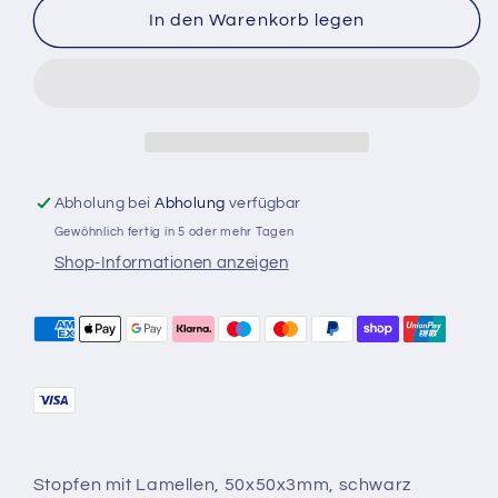
für
für
In den Warenkorb legen
50x50x3mm
50x50x3mm
Vierkantst.
Vierkantst.
Kunstst.
Kunstst.
Abholung bei
Abholung
verfügbar
Gewöhnlich fertig in 5 oder mehr Tagen
Shop-Informationen anzeigen
Stopfen mit Lamellen, 50x50x3mm, schwarz