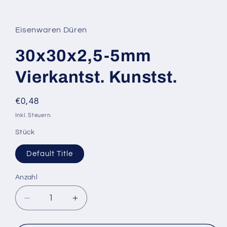
Medien
1
in
Modal
Eisenwaren Düren
öffnen
30x30x2,5-5mm
Vierkantst. Kunstst.
Normaler
€0,48
Preis
Inkl. Steuern.
Stück
Default Title
Anzahl
Verringere
Erhöhe
die
die
Menge
Menge