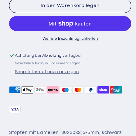
für
für
In den Warenkorb legen
30x30x2,5-
30x30x2,5-
5mm
5mm
Vierkantst.
Vierkantst.
Kunstst.
Kunstst.
Weitere Bezahlmöglichkeiten
Abholung bei
Abholung
verfügbar
Gewöhnlich fertig in 5 oder mehr Tagen
Shop-Informationen anzeigen
Stopfen mit Lamellen, 30x30x2,5-5mm, schwarz